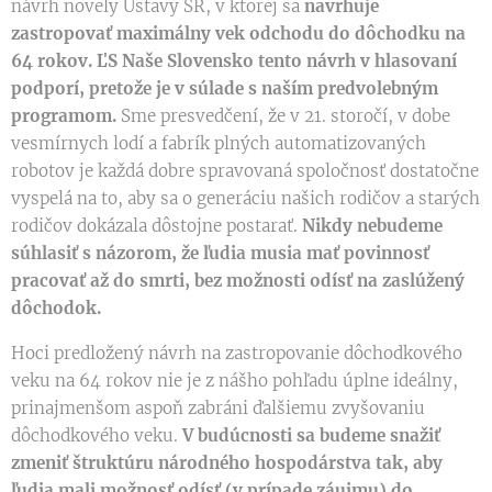
návrh novely Ústavy SR, v ktorej sa
navrhuje
zastropovať maximálny vek odchodu do dôchodku na
64 rokov. ĽS Naše Slovensko tento návrh v hlasovaní
podporí, pretože je v súlade s naším predvolebným
programom.
Sme presvedčení, že v 21. storočí, v dobe
vesmírnych lodí a fabrík plných automatizovaných
robotov je každá dobre spravovaná spoločnosť dostatočne
vyspelá na to, aby sa o generáciu našich rodičov a starých
rodičov dokázala dôstojne postarať.
Nikdy nebudeme
súhlasiť s názorom, že ľudia musia mať povinnosť
pracovať až do smrti, bez možnosti odísť na zaslúžený
dôchodok.
Hoci predložený návrh na zastropovanie dôchodkového
veku na 64 rokov nie je z nášho pohľadu úplne ideálny,
prinajmenšom aspoň zabráni ďalšiemu zvyšovaniu
dôchodkového veku.
V budúcnosti sa budeme snažiť
zmeniť štruktúru národného hospodárstva tak, aby
ľudia mali možnosť odísť (v prípade záujmu) do