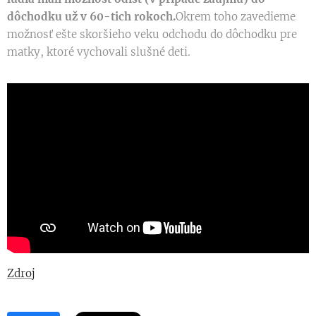
dôchodku už v 60-tich rokoch.
Okrem toho zavedieme
možnosť ešte skoršieho veku odchodu do dôchodku pre
matky, ktoré vychovali slušné deti.
Zdroj