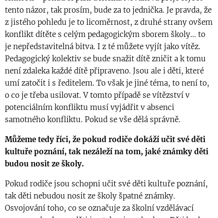
tento názor, tak prosím, bude za to jednička. Je pravda, že
z jistého pohledu je to licoměrnost, z druhé strany ovšem
konflikt dítěte s celým pedagogickým sborem školy... to
je nepředstavitelná bitva. I z té můžete vyjít jako vítěz.
Pedagogický kolektiv se bude snažit dítě zničit a k tomu
není zdaleka každé dítě připraveno. Jsou ale i děti, které
umí zatočit i s ředitelem. To však je jiné téma, to není to,
o co je třeba usilovat. V tomto případě se vítězství v
potenciálním konfliktu musí vyjádřit v absenci
samotného konfliktu. Pokud se vše dělá správně.
Můžeme tedy říci, že pokud rodiče dokáží učit své děti
kultuře poznání, tak nezáleží na tom, jaké známky děti
budou nosit ze školy.
Pokud rodiče jsou schopni učit své děti kultuře poznání,
tak děti nebudou nosit ze školy špatné známky.
Osvojování toho, co se označuje za školní vzdělávací