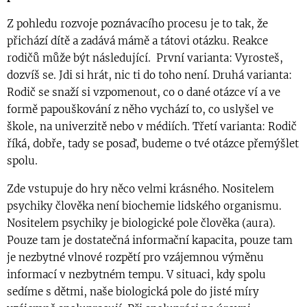
Z pohledu rozvoje poznávacího procesu je to tak, že
přichází dítě a zadává mámě a tátovi otázku. Reakce
rodičů může být následující.
První varianta: Vyrosteš,
dozvíš se. Jdi si hrát, nic ti do toho není. Druhá varianta:
Rodič se snaží si vzpomenout, co o dané otázce ví a ve
formě papouškování z něho vychází to, co uslyšel ve
škole, na univerzitě nebo v médiích. Třetí varianta: Rodič
říká, dobře, tady se posaď, budeme o tvé otázce přemýšlet
spolu.
Zde vstupuje do hry něco velmi krásného. Nositelem
psychiky člověka není biochemie lidského organismu.
Nositelem psychiky je biologické pole člověka (aura).
Pouze tam je dostatečná informační kapacita, pouze tam
je nezbytné vlnové rozpětí pro vzájemnou výměnu
informací v nezbytném tempu. V situaci, kdy spolu
sedíme s dětmi, naše biologická pole do jisté míry