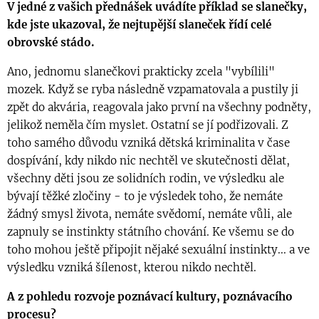
V jedné z vašich přednášek uvádíte příklad se slanečky,
kde jste ukazoval, že nejtupější slaneček řídí celé
obrovské stádo.
Ano, jednomu slanečkovi prakticky zcela "vybílili"
mozek. Když se ryba následně vzpamatovala a pustily ji
zpět do akvária, reagovala jako první na všechny podněty,
jelikož neměla čím myslet. Ostatní se jí podřizovali. Z
toho samého důvodu vzniká dětská kriminalita v čase
dospívání, kdy nikdo nic nechtěl ve skutečnosti dělat,
všechny děti jsou ze solidních rodin, ve výsledku ale
bývají těžké zločiny - to je výsledek toho, že nemáte
žádný smysl života, nemáte svědomí, nemáte vůli, ale
zapnuly se instinkty státního chování. Ke všemu se do
toho mohou ještě připojit nějaké sexuální instinkty... a ve
výsledku vzniká šílenost, kterou nikdo nechtěl.
A z pohledu rozvoje poznávací kultury, poznávacího
procesu?