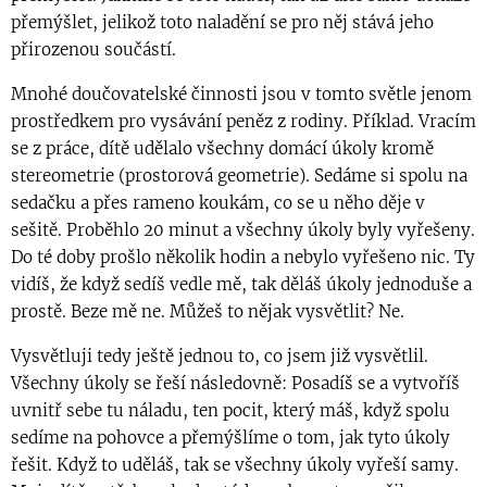
přemýšlet, jelikož toto naladění se pro něj stává jeho
přirozenou součástí.
Mnohé doučovatelské činnosti jsou v tomto světle jenom
prostředkem pro vysávání peněz z rodiny. Příklad. Vracím
se z práce, dítě udělalo všechny domácí úkoly kromě
stereometrie (prostorová geometrie). Sedáme si spolu na
sedačku a přes rameno koukám, co se u něho děje v
sešitě. Proběhlo 20 minut a všechny úkoly byly vyřešeny.
Do té doby prošlo několik hodin a nebylo vyřešeno nic. Ty
vidíš, že když sedíš vedle mě, tak děláš úkoly jednoduše a
prostě. Beze mě ne. Můžeš to nějak vysvětlit? Ne.
Vysvětluji tedy ještě jednou to, co jsem již vysvětlil.
Všechny úkoly se řeší následovně: Posadíš se a vytvoříš
uvnitř sebe tu náladu, ten pocit, který máš, když spolu
sedíme na pohovce a přemýšlíme o tom, jak tyto úkoly
řešit. Když to uděláš, tak se všechny úkoly vyřeší samy.