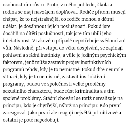
osobnostním růstu. Proto, z mého pohledu, škola a
rodina se mají navzájem doplňovat. Rodiče přitom musejí
chápat, že to nejstrašnější, co rodiče mohou s dětmi
udělat, je dosáhnout jejich poslušnosti. Pokud jste
dosáhli na dítěti poslušnosti, tak jste tím ubili jeho
iniciativnost. V takovém případě nepotřebuje svědomí ani
vůli. Následně, při vstupu do věku dospívání, se zapínají
pohlavní a stádní instinkty, a vůle je jediným psychickým
faktorem, jenž může zastavit projev instinktivních
programů tehdy, kdy je to nemístné. Pokud dítě neumí v
situaci, kdy je to nemístné, zastavit instinktivní
programy, budou ve společnosti velké problémy
sexuálního charakteru, bude růst kriminalita a s tím
spojené problémy. Stádní chování se totiž nerealizuje na
principu, kdo je chytřejší, nýbrž na principu: Kdo první
zareagoval. Jako první ale reagují největší primitivové a
ostatní je poté napodobují.