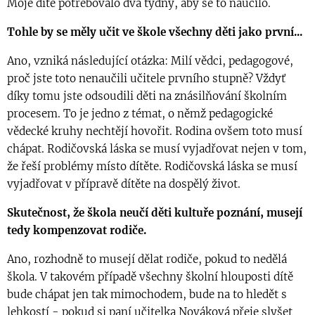
Moje dítě potřebovalo dva týdny, aby se to naučilo.
Tohle by se měly učit ve škole všechny děti jako první...
Ano, vzniká následující otázka: Milí vědci, pedagogové,
proč jste toto nenaučili učitele prvního stupně? Vždyť
díky tomu jste odsoudili děti na znásilňování školním
procesem. To je jedno z témat, o němž pedagogické
vědecké kruhy nechtějí hovořit. Rodina ovšem toto musí
chápat. Rodičovská láska se musí vyjadřovat nejen v tom,
že řeší problémy místo dítěte. Rodičovská láska se musí
vyjadřovat v přípravě dítěte na dospělý život.
Skutečnost, že škola neučí děti kultuře poznání, musejí
tedy kompenzovat rodiče.
Ano, rozhodně to musejí dělat rodiče, pokud to nedělá
škola. V takovém případě všechny školní hlouposti dítě
bude chápat jen tak mimochodem, bude na to hledět s
lehkostí - pokud si paní učitelka Nováková přeje slyšet