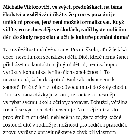
Michaile Viktoroviči, ve svých přednáškách na téma
školství a vzdělávání říkáte, že proces poznání je
unikátní proces, jenž není možné formalizovat. Když
vidíte, co se dnes děje ve školách, radil byste rodičům
děti do školy neposílat a učit je kultuře poznání doma?
Tato záležitost má dvě strany. První, škola, ať už je jaká
chce, nese funkci socializaci dětí. Dítě, které nemá šanci
přicházet do kontaktu s jinými dětmi, není schopno
vyrůst v komunikativního člena společnosti. To
neznamená, že bude špatné. Bude ale odsouzeno k
samotě. Dítě už jen z toho důvodu musí do školy chodit.
Druhá strana otázky je v tom, že rodiče se nesmějí
vyhýbat svému úkolu děti vychovávat. Bohužel, většina
rodičů se výchově dětí nevěnuje. Nechtějí vnikat do
problémů růstu dětí, nehledě na to, že fakticky každé
rostoucí dítě v rodině je možností pro rodiče i prarodiče
znovu vyrůst a opravit některé z chyb při vlastním