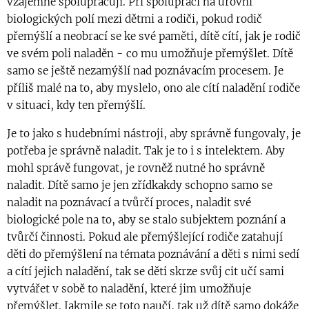
vzájemně spolupracují. Při spolupráci na úrovni
biologických polí mezi dětmi a rodiči, pokud rodič
přemýšlí a neobrací se ke své paměti, dítě cítí, jak je rodič
ve svém poli naladěn - co mu umožňuje přemýšlet. Dítě
samo se ještě nezamýšlí nad poznávacím procesem. Je
příliš malé na to, aby myslelo, ono ale cítí naladění rodiče
v situaci, kdy ten přemýšlí.
Je to jako s hudebními nástroji, aby správně fungovaly, je
potřeba je správně naladit. Tak je to i s intelektem. Aby
mohl správě fungovat, je rovněž nutné ho správně
naladit. Dítě samo je jen zřídkakdy schopno samo se
naladit na poznávací a tvůrčí proces, naladit své
biologické pole na to, aby se stalo subjektem poznání a
tvůrčí činnosti. Pokud ale přemýšlející rodiče zatahují
děti do přemýšlení na témata poznávání a děti s nimi sedí
a cítí jejich naladění, tak se děti skrze svůj cit učí sami
vytvářet v sobě to naladění, které jim umožňuje
přemýšlet. Jakmile se toto naučí, tak už dítě samo dokáže