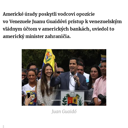
Americké úrady poskytli vodcovi opozície
Juanu Guaidóvi
k venezuelským
vo
Venezuele
prístup
v amerických bankách,
to
vládnym
účtom
uviedol
americký
zahraničia.
minister
Juan Guaidó