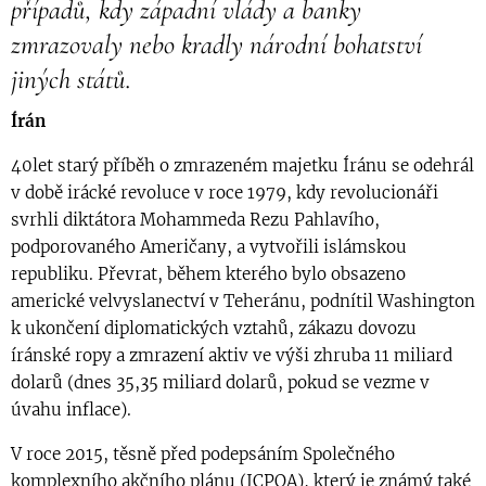
případů, kdy západní vlády a banky
zmrazovaly nebo kradly národní bohatství
jiných států.
Írán
40let starý příběh o zmrazeném majetku Íránu se odehrál
v době irácké revoluce v roce 1979, kdy revolucionáři
svrhli diktátora Mohammeda Rezu Pahlavího,
podporovaného Američany, a vytvořili islámskou
republiku. Převrat, během kterého bylo obsazeno
americké velvyslanectví v Teheránu, podnítil Washington
k ukončení diplomatických vztahů, zákazu dovozu
íránské ropy a zmrazení aktiv ve výši zhruba 11 miliard
dolarů (dnes 35,35 miliard dolarů, pokud se vezme v
úvahu inflace).
V roce 2015, těsně před podepsáním Společného
komplexního akčního plánu (JCPOA), který je známý také