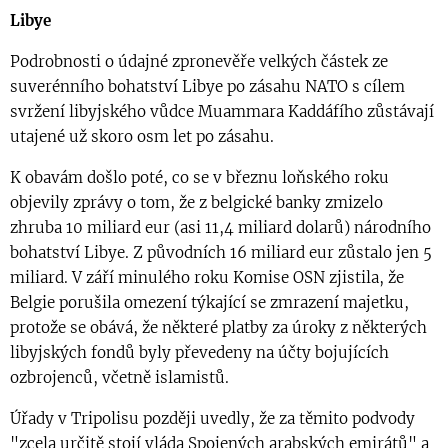
Libye
Podrobnosti o údajné zpronevěře velkých částek ze
suverénního bohatství Libye po zásahu NATO s cílem
svržení libyjského vůdce Muammara Kaddáfího zůstávají
utajené už skoro osm let po zásahu.
K obavám došlo poté, co se v březnu loňského roku
objevily zprávy o tom, že z belgické banky zmizelo
zhruba 10 miliard eur (asi 11,4 miliard dolarů) národního
bohatství Libye. Z původních 16 miliard eur zůstalo jen 5
miliard. V září minulého roku Komise OSN zjistila, že
Belgie porušila omezení týkající se zmrazení majetku,
protože se obává, že některé platby za úroky z některých
libyjských fondů byly převedeny na účty bojujících
ozbrojenců, včetně islamistů.
Úřady v Tripolisu později uvedly, že za těmito podvody
"zcela určitě stojí vláda Spojených arabských emirátů" a