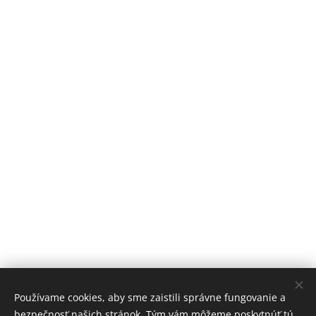
Používame cookies, aby sme zaistili správne fungovanie a
bezpečnosť našich stránok. Tým vám môžeme poskytnúť tú