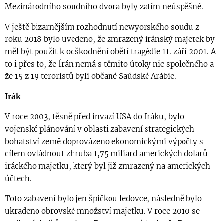
Mezinárodního soudního dvora byly zatím neúspěšné.
V ještě bizarnějším rozhodnutí newyorského soudu z
roku 2018 bylo uvedeno, že zmrazený íránský majetek by
měl být použit k odškodnění obětí tragédie 11. září 2001. A
to i přes to, že Írán nemá s těmito útoky nic společného a
že 15 z 19 teroristů byli občané Saúdské Arábie.
Irák
V roce 2003, těsně před invazí USA do Iráku, bylo
vojenské plánování v oblasti zabavení strategických
bohatství země doprovázeno ekonomickými výpočty s
cílem ovládnout zhruba 1,75 miliard amerických dolarů
iráckého majetku, který byl již zmrazený na amerických
účtech.
Toto zabavení bylo jen špičkou ledovce, následně bylo
ukradeno obrovské množství majetku. V roce 2010 se