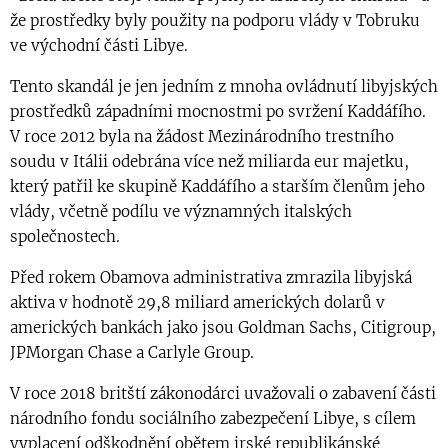
že prostředky byly použity na podporu vlády v Tobruku
ve východní části Libye.
Tento skandál je jen jedním z mnoha ovládnutí libyjských
prostředků západními mocnostmi po svržení Kaddáfího.
V roce 2012 byla na žádost Mezinárodního trestního
soudu v Itálii odebrána více než miliarda eur majetku,
který patřil ke skupině Kaddáfího a starším členům jeho
vlády, včetně podílu ve významných italských
společnostech.
Před rokem Obamova administrativa zmrazila libyjská
aktiva v hodnotě 29,8 miliard amerických dolarů v
amerických bankách jako jsou Goldman Sachs, Citigroup,
JPMorgan Chase a Carlyle Group.
V roce 2018 britští zákonodárci uvažovali o zabavení části
národního fondu sociálního zabezpečení Libye, s cílem
vyplacení odškodnění obětem irské republikánské