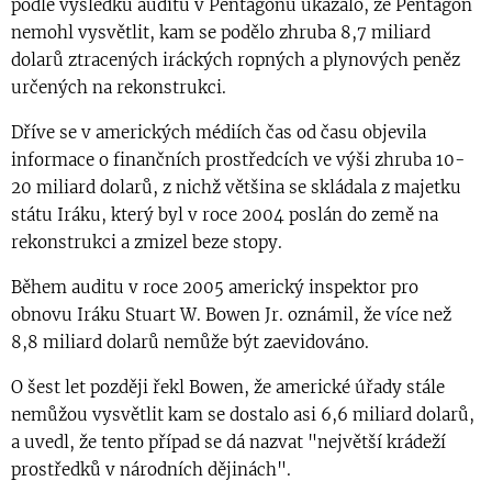
podle výsledků auditu v Pentagonu ukázalo, že Pentagon
nemohl vysvětlit, kam se podělo zhruba 8,7 miliard
dolarů ztracených iráckých ropných a plynových peněz
určených na rekonstrukci.
Dříve se v amerických médiích čas od času objevila
informace o finančních prostředcích ve výši zhruba 10-
20 miliard dolarů, z nichž většina se skládala z majetku
státu Iráku, který byl v roce 2004 poslán do země na
rekonstrukci a zmizel beze stopy.
Během auditu v roce 2005 americký inspektor pro
obnovu Iráku Stuart W. Bowen Jr. oznámil, že více než
8,8 miliard dolarů nemůže být zaevidováno.
O šest let později řekl Bowen, že americké úřady stále
nemůžou vysvětlit kam se dostalo asi 6,6 miliard dolarů,
a uvedl, že tento případ se dá nazvat "největší krádeží
prostředků v národních dějinách".