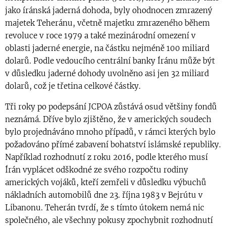
jako íránská jaderná dohoda, byly ohodnocen zmrazený
majetek Teheránu, včetně majetku zmrazeného během
revoluce v roce 1979 a také mezinárodní omezení v
oblasti jaderné energie, na částku nejméně 100 miliard
dolarů. Podle vedoucího centrální banky Íránu může být
v důsledku jaderné dohody uvolněno asi jen 32 miliard
dolarů, což je třetina celkové částky.
Tři roky po podepsání JCPOA zůstává osud většiny fondů
neznámá. Dříve bylo zjištěno, že v amerických soudech
bylo projednáváno mnoho případů, v rámci kterých bylo
požadováno přímé zabavení bohatství islámské republiky.
Například rozhodnutí z roku 2016, podle kterého musí
Írán vyplácet odškodné ze svého rozpočtu rodiny
amerických vojáků, kteří zemřeli v důsledku výbuchů
nákladních automobilů dne 23. října 1983 v Bejrútu v
Libanonu. Teherán tvrdí, že s tímto útokem nemá nic
společného, ale všechny pokusy zpochybnit rozhodnutí