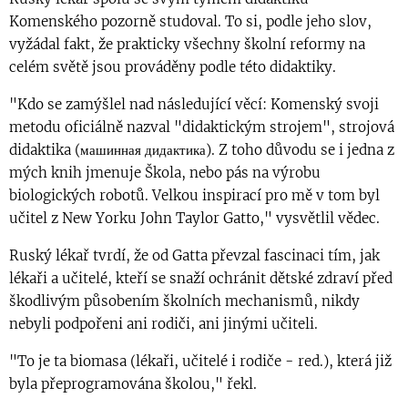
Komenského pozorně studoval. To si, podle jeho slov,
vyžádal fakt, že prakticky všechny školní reformy na
celém světě jsou prováděny podle této didaktiky.
"Kdo se zamýšlel nad následující věcí: Komenský svoji
metodu oficiálně nazval "didaktickým strojem", strojová
didaktika (машинная дидактика). Z toho důvodu se i jedna z
mých knih jmenuje Škola, nebo pás na výrobu
biologických robotů. Velkou inspirací pro mě v tom byl
učitel z New Yorku John Taylor Gatto," vysvětlil vědec.
Ruský lékař tvrdí, že od Gatta převzal fascinaci tím, jak
lékaři a učitelé, kteří se snaží ochránit dětské zdraví před
škodlivým působením školních mechanismů, nikdy
nebyli podpořeni ani rodiči, ani jinými učiteli.
"To je ta biomasa (lékaři, učitelé i rodiče - red.), která již
byla přeprogramována školou," řekl.