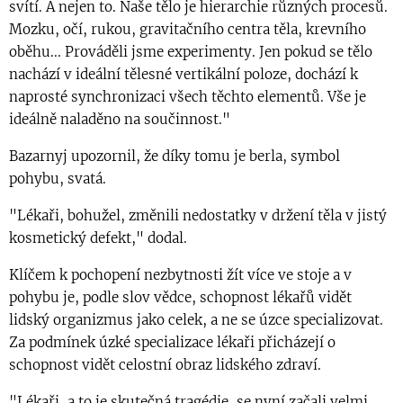
svítí. A nejen to. Naše tělo je hierarchie různých procesů.
Mozku, očí, rukou, gravitačního centra těla, krevního
oběhu... Prováděli jsme experimenty. Jen pokud se tělo
nachází v ideální tělesné vertikální poloze, dochází k
naprosté synchronizaci všech těchto elementů. Vše je
ideálně naladěno na součinnost."
Bazarnyj upozornil, že díky tomu je berla, symbol
pohybu, svatá.
"Lékaři, bohužel, změnili nedostatky v držení těla v jistý
kosmetický defekt," dodal.
Klíčem k pochopení nezbytnosti žít více ve stoje a v
pohybu je, podle slov vědce, schopnost lékařů vidět
lidský organizmus jako celek, a ne se úzce specializovat.
Za podmínek úzké specializace lékaři přicházejí o
schopnost vidět celostní obraz lidského zdraví.
"Lékaři, a to je skutečná tragédie, se nyní začali velmi