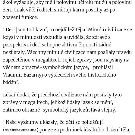
škol vyžaduje, aby měli polovinu učitelů mužů a polovinu
žen. Jinak vůči řediteli směřují kární postihy až po
zbavení funkce.
"Děti jsou to hlavní, to nejdůležitější! Minulá civilizace se
kdysi v minulosti vzbudila a uviděla, že zdravé a
perspektivní děti schopné aktivní činnosti žádné
nezůstaly. Všechny minulé civilizace nám posílaly pravdu
zapečetěnou v megalitech. Jejich zprávy jsou napsány na
věčném obrazně-symbolickém jazyce," prohlásil
Vladimir Bazarnyj o výsledcích svého historického
bádání.
Lékař dodal, že předchozí civilizace nám posílaly tyto
zprávy v megalitech, jelikož lidský jazyk se mění,
zatímco obrazně-symbolický jazyk zůstává stejný.
"Naše výzkumy ukázaly, že děti se polidšťují
(очеловечивание) pouze za podmínek ideálního držení těla,