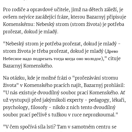
Pro rodiče a opravdové učitele, jimž na dětech záleží, je
ovšem nejvíce zarážející fráze, kterou Bazarnyj připisuje
Komenskému: Nebeský strom (strom života) je potřeba
prořezat, dokud je mladý.
"Nebeský strom je potřeba prořezat, dokud je mladý -
strom života je třeba prořezat, dokud je mladý (Древо
Небесное надо подрезать тогда когда оно молодое)," cituje
Bazarnyj Komenského.
Na otázku, kde je možné frázi o "prořezávání stromu
života" v Komenského pracích najít, Bazarnyj prohlásil:
"U nás existuje dvoudílný soubor prací Komenského. Ať
už vystupuji před jakýmikoli experty - pedagogy, lékaři,
psychology, filosofy - nikdo z nich tento dvoudílný
soubor prací pečlivě s tužkou v ruce neprozkoumal."
"V čem spočívá síla lsti? Tam v samotném centru se