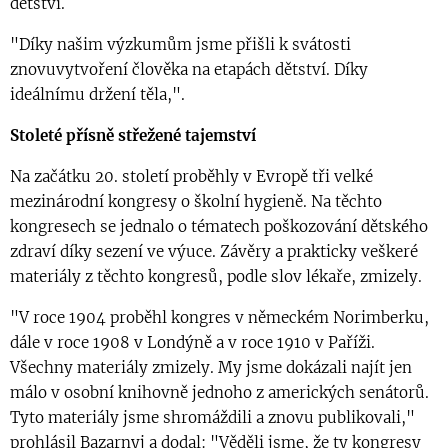
dětství.
"Díky našim výzkumům jsme přišli k svátosti
znovuvytvoření člověka na etapách dětství. Díky
ideálnímu držení těla,".
Stoleté přísně střežené tajemství
Na začátku 20. století proběhly v Evropě tři velké
mezinárodní kongresy o školní hygieně. Na těchto
kongresech se jednalo o tématech poškozování dětského
zdraví díky sezení ve výuce. Závěry a prakticky veškeré
materiály z těchto kongresů, podle slov lékaře, zmizely.
"V roce 1904 proběhl kongres v německém Norimberku,
dále v roce 1908 v Londýně a v roce 1910 v Paříži.
Všechny materiály zmizely. My jsme dokázali najít jen
málo v osobní knihovně jednoho z amerických senátorů.
Tyto materiály jsme shromáždili a znovu publikovali,"
prohlásil Bazarnyj a dodal: "Věděli jsme, že ty kongresy