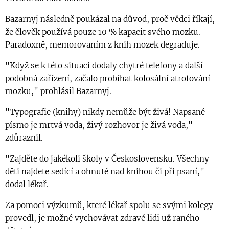
Bazarnyj následně poukázal na důvod, proč vědci říkají,
že člověk používá pouze 10 % kapacit svého mozku.
Paradoxně, memorovaním z knih mozek degraduje.
"Když se k této situaci dodaly chytré telefony a další
podobná zařízení, začalo probíhat kolosální atrofování
mozku," prohlásil Bazarnyj.
"Typografie (knihy) nikdy nemůže být živá! Napsané
písmo je mrtvá voda, živý rozhovor je živá voda,"
zdůraznil.
"Zajděte do jakékoli školy v Československu. Všechny
děti najdete sedící a ohnuté nad knihou či při psaní,"
dodal lékař.
Za pomoci výzkumů, které lékař spolu se svými kolegy
provedl, je možné vychovávat zdravé lidi už raného