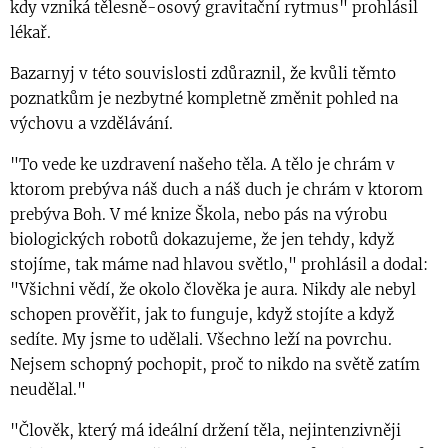
kdy vzniká tělesně-osový gravitační rytmus" prohlásil
lékař.
Bazarnyj v této souvislosti zdůraznil, že kvůli těmto
poznatkům je nezbytné kompletně změnit pohled na
výchovu a vzdělávání.
"To vede ke uzdravení našeho těla. A tělo je chrám v
ktorom prebýva náš duch a náš duch je chrám v ktorom
prebýva Boh. V mé knize Škola, nebo pás na výrobu
biologických robotů dokazujeme, že jen tehdy, když
stojíme, tak máme nad hlavou světlo," prohlásil a dodal:
"Všichni vědí, že okolo člověka je aura. Nikdy ale nebyl
schopen prověřit, jak to funguje, když stojíte a když
sedíte. My jsme to udělali. Všechno leží na povrchu.
Nejsem schopný pochopit, proč to nikdo na světě zatím
neudělal."
"Člověk, který má ideální držení těla, nejintenzivněji