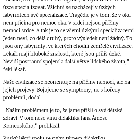
úzce specializovat. Všichni se nacházejí v úzkých
labyrintech své specializace. Tragédie je v tom, že v oku
není příčina pro nemoc oka. V srdci nejsou příčiny
nemoci srdce. A tak je to se všemi úzkými specializacemi.
Jeden neví, co dělá druhý, proto výsledek není žádný. To
jsou ony labyrinty, ve kterých chodili zemřelé civilizace.
Lékaři mají hluboké znalosti, které jsou příliš úzké.
Nevidí postranní spojení a další větve lidského života,"
řekl lékař.
Naše civilizace se neorientuje na příčiny nemocí, ale na
jejich projevy. Bojujeme se symptomy, ne s kořeny
problémů, dodal.
"Naším problémem je to, že jsme přišli o své dětské
zdraví. V tom nese vinu didaktika Jana Ámose
Komenského," prohlásil.
Ruský lékař spolu se svým týmem didaktiku