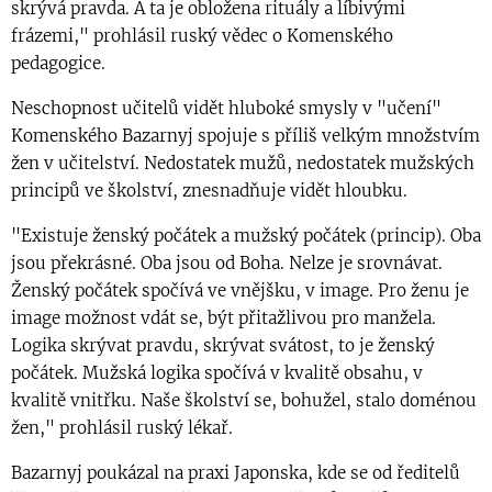
skrývá pravda. A ta je obložena rituály a líbivými
frázemi," prohlásil ruský vědec o Komenského
pedagogice.
Neschopnost učitelů vidět hluboké smysly v "učení"
Komenského Bazarnyj spojuje s příliš velkým množstvím
žen v učitelství. Nedostatek mužů, nedostatek mužských
principů ve školství, znesnadňuje vidět hloubku.
"Existuje ženský počátek a mužský počátek (princip). Oba
jsou překrásné. Oba jsou od Boha. Nelze je srovnávat.
Ženský počátek spočívá ve vnějšku, v image. Pro ženu je
image možnost vdát se, být přitažlivou pro manžela.
Logika skrývat pravdu, skrývat svátost, to je ženský
počátek. Mužská logika spočívá v kvalitě obsahu, v
kvalitě vnitřku. Naše školství se, bohužel, stalo doménou
žen," prohlásil ruský lékař.
Bazarnyj poukázal na praxi Japonska, kde se od ředitelů