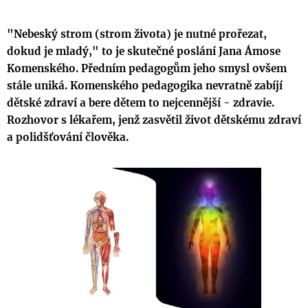
"Nebeský strom (strom života) je nutné prořezat,
dokud je mladý," to je skutečné poslání Jana Ámose
Komenského. Předním pedagogům jeho smysl ovšem
stále uniká. Komenského pedagogika nevratně zabíjí
dětské zdraví a bere dětem to nejcennější - zdravie.
Rozhovor s lékařem, jenž zasvětil život dětskému zdraví
a polidšťování člověka.