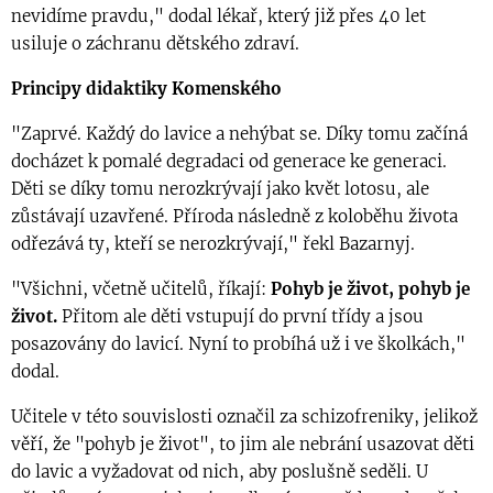
nevidíme pravdu," dodal lékař, který již přes 40 let
usiluje o záchranu dětského zdraví.
Principy didaktiky Komenského
"Zaprvé. Každý do lavice a nehýbat se. Díky tomu začíná
docházet k pomalé degradaci od generace ke generaci.
Děti se díky tomu nerozkrývají jako květ lotosu, ale
zůstávají uzavřené. Příroda následně z koloběhu života
odřezává ty, kteří se nerozkrývají," řekl Bazarnyj.
"Všichni, včetně učitelů, říkají:
Pohyb je život, pohyb je
život.
Přitom ale děti vstupují do první třídy a jsou
posazovány do lavicí. Nyní to probíhá už i ve školkách,"
dodal.
Učitele v této souvislosti označil za schizofreniky, jelikož
věří, že "pohyb je život", to jim ale nebrání usazovat děti
do lavic a vyžadovat od nich, aby poslušně seděli. U