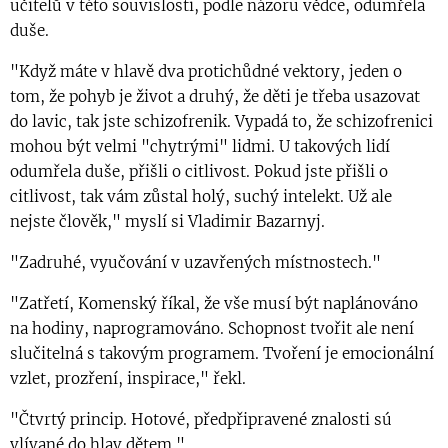
učitelů v této souvislosti, podle názoru vědce, odumřela
duše.
"Když máte v hlavě dva protichůdné vektory, jeden o
tom, že pohyb je život a druhý, že děti je třeba usazovat
do lavic, tak jste schizofrenik. Vypadá to, že schizofrenici
mohou být velmi "chytrými" lidmi. U takových lidí
odumřela duše, přišli o citlivost. Pokud jste přišli o
citlivost, tak vám zůstal holý, suchý intelekt. Už ale
nejste člověk," myslí si Vladimir Bazarnyj.
"Zadruhé, vyučování v uzavřených místnostech."
"Zatřetí, Komenský říkal, že vše musí být naplánováno
na hodiny, naprogramováno. Schopnost tvořit ale není
slučitelná s takovým programem. Tvoření je emocionální
vzlet, prozření, inspirace," řekl.
"Čtvrtý princip. Hotové, předpřipravené znalosti sú
vlívané do hlav dětem."