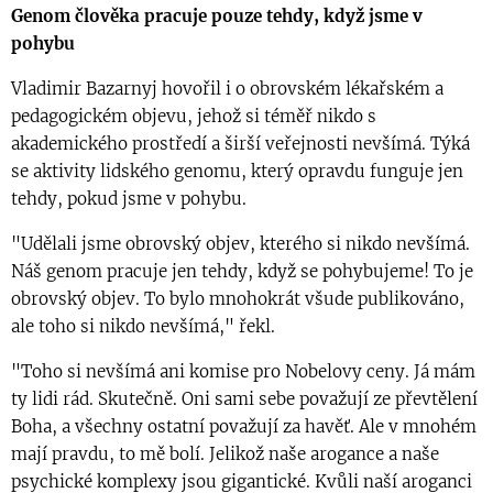
Genom člověka pracuje pouze tehdy, když jsme v
pohybu
Vladimir Bazarnyj hovořil i o obrovském lékařském a
pedagogickém objevu, jehož si téměř nikdo s
akademického prostředí a širší veřejnosti nevšímá. Týká
se aktivity lidského genomu, který opravdu funguje jen
tehdy, pokud jsme v pohybu.
"Udělali jsme obrovský objev, kterého si nikdo nevšímá.
Náš genom pracuje jen tehdy, když se pohybujeme! To je
obrovský objev. To bylo mnohokrát všude publikováno,
ale toho si nikdo nevšímá," řekl.
"Toho si nevšímá ani komise pro Nobelovy ceny. Já mám
ty lidi rád. Skutečně. Oni sami sebe považují ze převtělení
Boha, a všechny ostatní považují za havěť. Ale v mnohém
mají pravdu, to mě bolí. Jelikož naše arogance a naše
psychické komplexy jsou gigantické. Kvůli naší aroganci