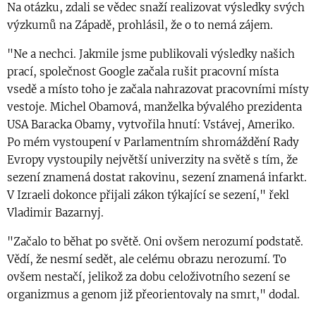
Na otázku, zdali se vědec snaží realizovat výsledky svých
výzkumů na Západě, prohlásil, že o to nemá zájem.
"Ne a nechci. Jakmile jsme publikovali výsledky našich
prací, společnost Google začala rušit pracovní místa
vsedě a místo toho je začala nahrazovat pracovními místy
vestoje. Michel Obamová, manželka bývalého prezidenta
USA Baracka Obamy, vytvořila hnutí: Vstávej, Ameriko.
Po mém vystoupení v Parlamentním shromáždění Rady
Evropy vystoupily největší univerzity na světě s tím, že
sezení znamená dostat rakovinu, sezení znamená infarkt.
V Izraeli dokonce přijali zákon týkající se sezení," řekl
Vladimir Bazarnyj.
"Začalo to běhat po světě. Oni ovšem nerozumí podstatě.
Vědí, že nesmí sedět, ale celému obrazu nerozumí. To
ovšem nestačí, jelikož za dobu celoživotního sezení se
organizmus a genom již přeorientovaly na smrt," dodal.