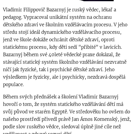
Vladimir Filippovič Bazarnyj je ruský vědec, lékař a
pedagog. Vypracoval unikátní systém na ochranu
dětského zdraví ve školním vzdělávacím procesu. V jeho
středu stojí ideál dynamického vzdělávacího procesu,
jenž ve škole dokáže ochránit dětské zdraví, oproti
statickému procesu, kdy děti sedí "přibité" v lavicích.
Bazarnyj během své 40leté vědecké praxe dokázal, že
stávající statický systém školního vzdělávání nezvratně
ničí jak fyzické, tak i psychické dětské zdraví. Jeho
výsledkem je fyzicky, ale i psychicky, nezdravá dospělá
populace.
Během svých přednášek a školení Vladimir Bazarnyj
hovoří o tom, že systém statického vzdělávání dětí má
svůj původ ve starém Egyptě. Ve středověku ho ovšem do
našeho prostředí přivedl právě Jan Ámos Komenský, jenž,
podle slov ruského vědce, sledoval úplně jiné cíle než