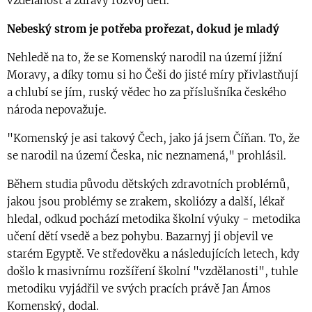
vzdělanost a zdravý rozvoj dětí.
Nebeský strom je potřeba prořezat, dokud je mladý
Nehledě na to, že se Komenský narodil na území jižní
Moravy, a díky tomu si ho Češi do jisté míry přivlastňují
a chlubí se jím, ruský vědec ho za příslušníka českého
národa nepovažuje.
"Komenský je asi takový Čech, jako já jsem Číňan. To, že
se narodil na území Česka, nic neznamená," prohlásil.
Během studia původu dětských zdravotních problémů,
jakou jsou problémy se zrakem, skoliózy a další, lékař
hledal, odkud pochází metodika školní výuky - metodika
učení dětí vsedě a bez pohybu. Bazarnyj ji objevil ve
starém Egyptě. Ve středověku a následujících letech, kdy
došlo k masivnímu rozšíření školní "vzdělanosti", tuhle
metodiku vyjádřil ve svých pracích právě Jan Ámos
Komenský, dodal.