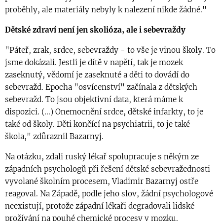
proběhly, ale materiály nebyly k nalezení nikde žádné."
Dětské zdraví není jen skolióza, ale i sebevraždy
"Páteř, zrak, srdce, sebevraždy - to vše je vinou školy. To
jsme dokázali. Jestli je dítě v napětí, tak je mozek
zaseknutý, vědomí je zaseknuté a děti to dovádí do
sebevražd. Epocha "osvícenství" začínala z dětských
sebevražd. To jsou objektivní data, která máme k
dispozici. (...) Onemocnění srdce, dětské infarkty, to je
také od školy. Děti končící na psychiatrii, to je také
škola," zdůraznil Bazarnyj.
Na otázku, zdali ruský lékař spolupracuje s někým ze
západních psychologů při řešení dětské sebevražednosti
vyvolané školním procesem, Vladimir Bazarnyj ostře
reagoval. Na Západě, podle jeho slov, žádní psychologové
neexistují, protože západní lékaři degradovali lidské
prožívání na pouhé chemické procesy v mozku.