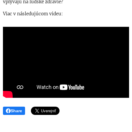
vplývajú na ludské zdravie?
Viac v následujúcom videu:
Share