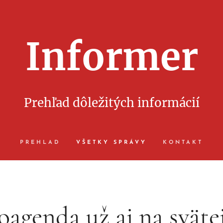
Informer
Prehľad dôležitých informácií
PREHLAD
VŠETKY SPRÁVY
KONTAKT
genda už aj na sväte