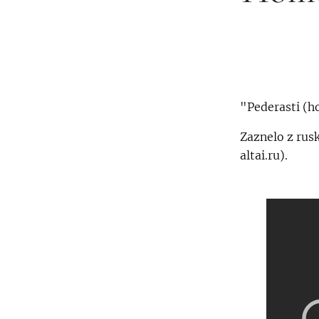
"Pederasti (h
Zaznelo z rus
altai.ru).