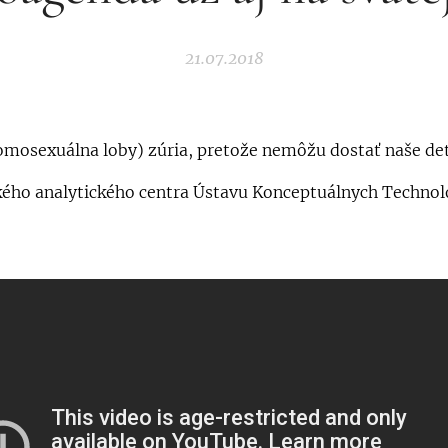
21.07.2018
omosexuálna loby) zúria, pretože nemôžu dostať naše det
kého analytického centra Ústavu Konceptuálnych Technoló