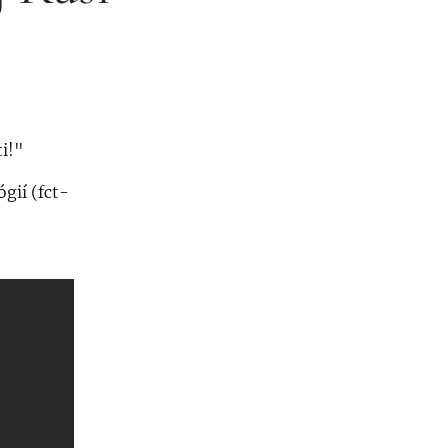
i!"
gií (fct-