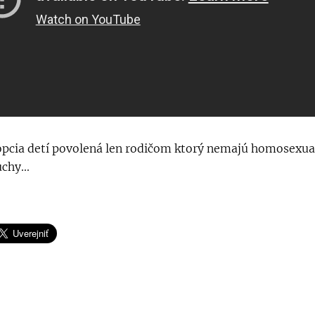
opcia detí povolená len rodičom ktorý nemajú homosexua
chy...