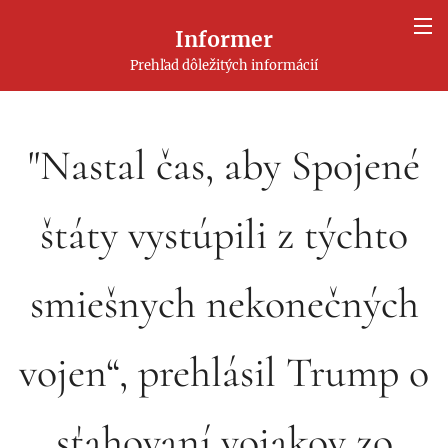
Informer
Prehľad dôležitých informácií
"Nastal čas, aby Spojené
štáty vystúpili z týchto
smiešnych nekonečných
vojen“, prehlásil Trump o
sťahovaní vojakov zo