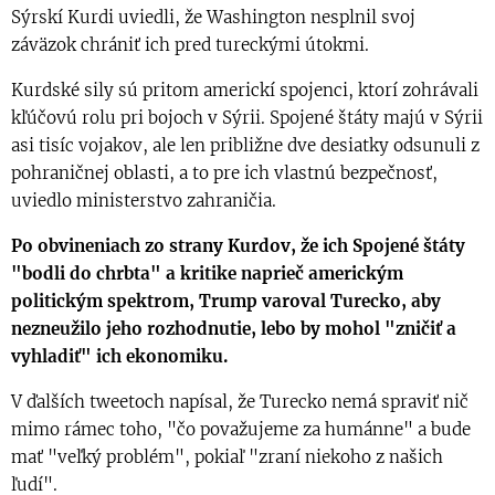
Sýrskí Kurdi uviedli, že Washington nesplnil svoj
záväzok chrániť ich pred tureckými útokmi.
Kurdské sily sú pritom americkí spojenci, ktorí zohrávali
kľúčovú rolu pri bojoch v Sýrii. Spojené štáty majú v Sýrii
asi tisíc vojakov, ale len približne dve desiatky odsunuli z
pohraničnej oblasti, a to pre ich vlastnú bezpečnosť,
uviedlo ministerstvo zahraničia.
Po obvineniach zo strany Kurdov, že ich Spojené štáty
"bodli do chrbta" a kritike naprieč americkým
politickým spektrom, Trump varoval Turecko, aby
nezneužilo jeho rozhodnutie, lebo by mohol "zničiť a
vyhladiť" ich ekonomiku.
V ďalších tweetoch napísal, že Turecko nemá spraviť nič
mimo rámec toho, "čo považujeme za humánne" a bude
mať "veľký problém", pokiaľ "zraní niekoho z našich
ľudí".