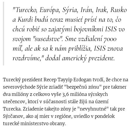
"Turecko, Európa, Sýria, Irán, Irak, Rusko
a Kurdi budú teraz musieť prísť na to, čo
chcú robiť so zajatými bojovníkmi ISIS vo
svojom "susedstve". Sme vzdialení 7000
míľ, ale ak sa k nám priblížia, ISIS znova
rozdrvíme," dodal americký prezident.
Turecký prezident Recep Tayyip Erdogan tvrdí, že chce na
severovýchode Sýrie zriadiť "bezpečnú zónu" pre takmer
dva milióny z celkovo vyše 3,6 milióna sýrskych
utečencov, ktorí v súčasnosti stále žijú na území
Turecka. Zriadenie takejto zóny je "nevyhnutné" tak pre
Sýrčanov, ako aj mier v regióne, uviedlo v pondelok
turecké ministerstvo obrany.