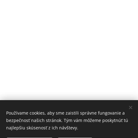
Používame cookies, aby sme zaistili správne fungovanie a
bezpečnosť našich stránok. Tým vám môžeme poskytnúť tú
vk.com/informer.slovensko
najlepšiu skúsenosť z ich návštevy.
Youtube/informer-slovensko