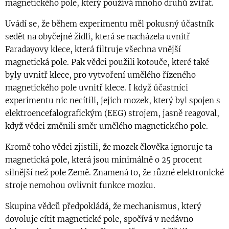
magnetického pole, který používá mnoho druhů zvířat.
Uvádí se, že během experimentu měl pokusný účastník
sedět na obyčejné židli, která se nacházela uvnitř
Faradayovy klece, která filtruje všechna vnější
magnetická pole. Pak vědci použili kotouče, které také
byly uvnitř klece, pro vytvoření umělého řízeného
magnetického pole uvnitř klece. I když účastníci
experimentu nic necítili, jejich mozek, který byl spojen s
elektroencefalografickým (EEG) strojem, jasně reagoval,
když vědci změnili směr umělého magnetického pole.
Kromě toho vědci zjistili, že mozek člověka ignoruje ta
magnetická pole, která jsou minimálně o 25 procent
silnější než pole Země. Znamená to, že různé elektronické
stroje nemohou ovlivnit funkce mozku.
Skupina vědců předpokládá, že mechanismus, který
dovoluje cítit magnetické pole, spočívá v nedávno