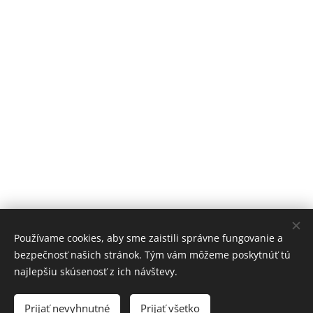
Používame cookies, aby sme zaistili správne fungovanie a
bezpečnosť našich stránok. Tým vám môžeme poskytnúť tú
vk.com/informer.slovensko
najlepšiu skúsenosť z ich návštevy.
Youtube/informer-slovensko
Prijať nevyhnutné
Prijať všetko