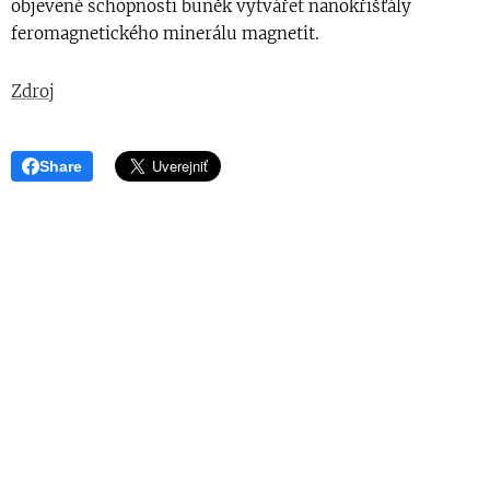
objevené schopnosti buněk vytvářet nanokřišťály
feromagnetického minerálu magnetit.
Zdroj
Share