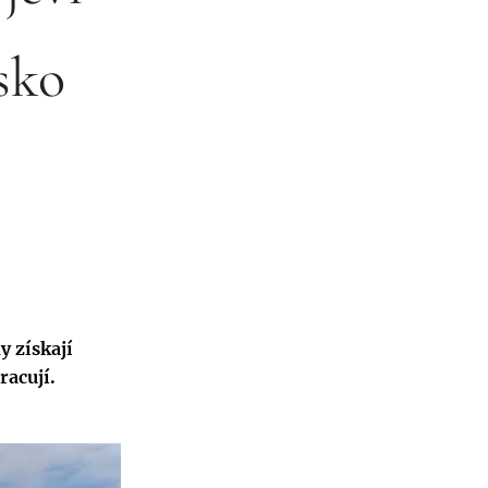
sko
y získají
racují.