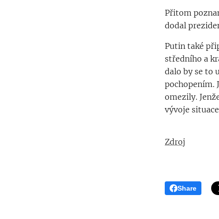
Přitom poznam
dodal prezide
Putin také př
středního a k
dalo by se to
pochopením. J
omezily. Jenž
vývoje situace
Zdroj
Share