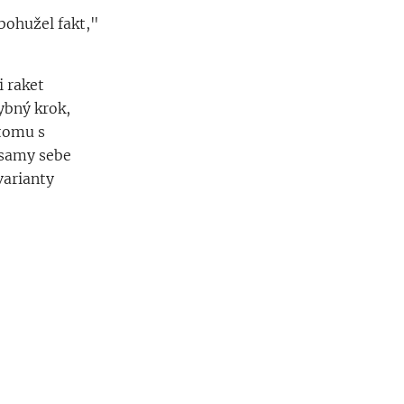
bohužel fakt,"
i raket
ybný krok,
 tomu s
 samy sebe
varianty