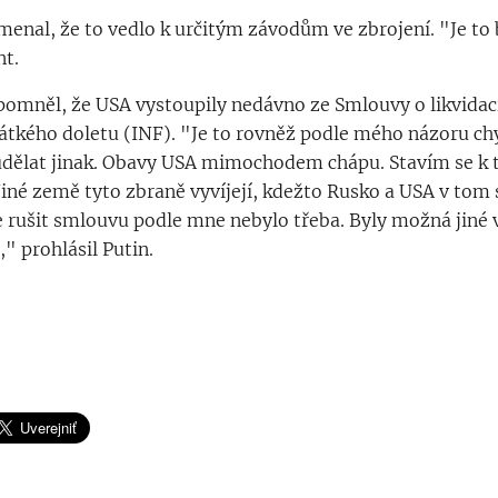
enal, že to vedlo k určitým závodům ve zbrojení. "Je to 
nt.
ipomněl, že USA vystoupily nedávno ze Smlouvy o likvidac
rátkého doletu (INF). "Je to rovněž podle mého názoru ch
 udělat jinak. Obavy USA mimochodem chápu. Stavím se k
iné země tyto zbraně vyvíjejí, kdežto Rusko a USA v tom
e rušit smlouvu podle mne nebylo třeba. Byly možná jiné 
," prohlásil Putin.