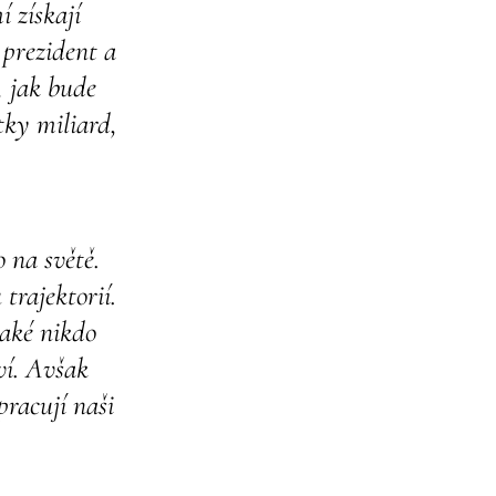
 získají
 prezident a
, jak bude
tky miliard,
 na světě.
 trajektorií.
také nikdo
ví. Avšak
pracují naši