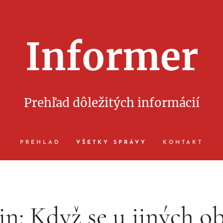
Informer
Prehľad dôležitých informácií
PREHLAD
VŠETKY SPRÁVY
KONTAKT
in: Když se u jiných ob