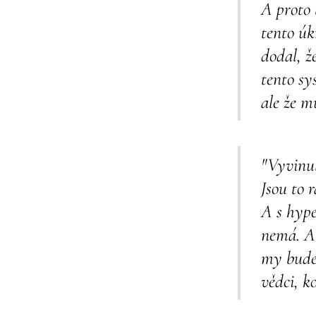
A proto 
tento úk
dodal, ž
tento sy
ale že m
"Vyvinul
Jsou to r
A s hype
nemá. Al
my budem
vědci, k