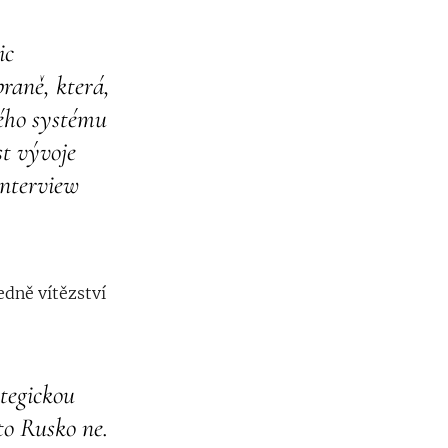
ic
raně, která,
lého systému
st vývoje
interview
edně vítězství
ategickou
to Rusko ne.