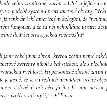
bude velmi zranitelné, zatímco USA a jejich území
ryt v podobě systému protiraketové obrany," řekl
e již tenkrát řekl americkým kolegům, že "nevíme
stém fungovat, a že za něj nehodláme utratit desí
usíme dodržet strategickou rovnováhu".
i jsme také jinou zbraň, kterou zatím nemá nikdo
aketové systémy nikoli s balistickou, ale s plochou
rsonickou rychlostí. Hypersonické zbraně zatím 
e je jasné, že se v předních armádách určitě obje
e v té době už mít něco jiného. Již vím, na čem 
onstruktéři a inženýři," řekl Putin.