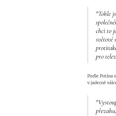
"Tohle j
společné
chci to 
světové 
protirak
pro tele
Podle Putina s
v jaderné válc
"Vystoup
převahu,