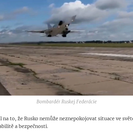
Bombardér Ruskej Federácie
l na to, že Rusko nemůže neznepokojovat situace ve svě
abilitě a bezpečnosti.