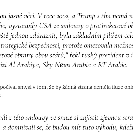
sou jasné věci. V roce 2002, a Trump s tím nemá n
ho, vystoupily USA ze smlouvy o protiraketové ob
ještě jednou zdůraznit, byla základním pilířem ce
strategické bezpečnosti, protože omezovala možno
etové obrany obou států," řekl ruský prezident v 
vizi Al Arabiya, Sky Nеws Arabia a RT Arabic.
počíval smysl v tom, že by žádná strana neměla iluze ohl
e.
ili z této smlouvy ve snaze si zajistit zjevnou str
 a domnívali se, že budou mít tuto výhodu, kdež