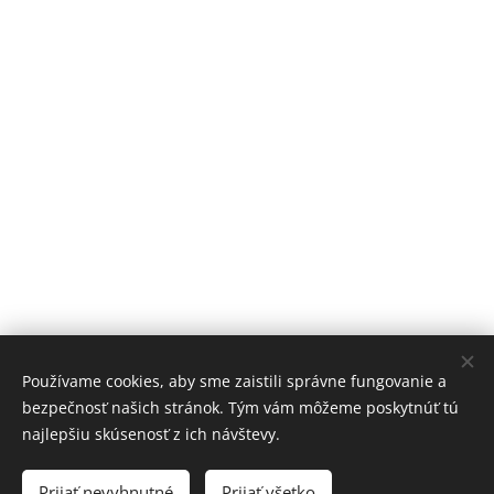
Používame cookies, aby sme zaistili správne fungovanie a
bezpečnosť našich stránok. Tým vám môžeme poskytnúť tú
vk.com/informer.slovensko
najlepšiu skúsenosť z ich návštevy.
Youtube/informer-slovensko
Prijať nevyhnutné
Prijať všetko