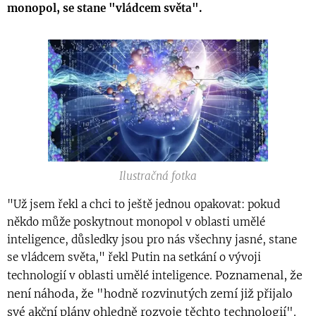
monopol, se stane "vládcem světa".
Ilustračná fotka
"Už jsem řekl a chci to ještě jednou opakovat: pokud
někdo může poskytnout monopol v oblasti umělé
inteligence, důsledky jsou pro nás všechny jasné, stane
se vládcem světa," řekl Putin na setkání o vývoji
Poznamenal, že
technologií v oblasti umělé inteligence.
není náhoda, že "hodně rozvinutých zemí již přijalo
své akční plány ohledně rozvoje těchto technologií".