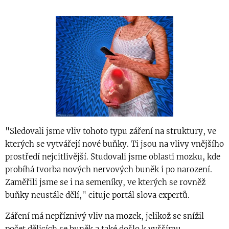
"Sledovali jsme vliv tohoto typu záření na struktury, ve
kterých se vytvářejí nové buňky. Ti jsou na vlivy vnějšího
prostředí nejcitlivější. Studovali jsme oblasti mozku, kde
probíhá tvorba nových nervových buněk i po narození.
Zaměřili jsme se i na semeníky, ve kterých se rovněž
buňky neustále dělí," cituje portál slova expertů.
Záření má nepříznivý vliv na mozek, jelikož se snížil
počet dělicích se buněk a také došlo k vyššímu