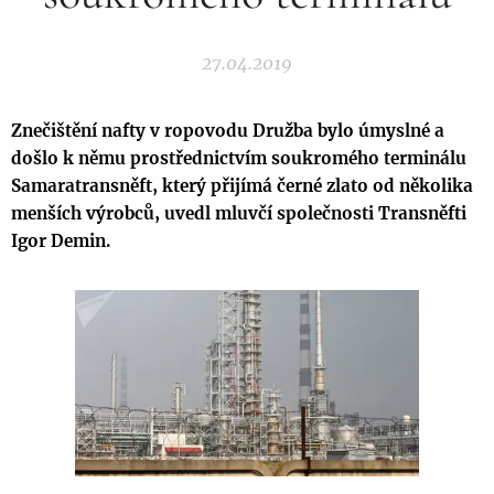
27.04.2019
Znečištění nafty v ropovodu Družba bylo úmyslné a
došlo k němu prostřednictvím soukromého terminálu
Samaratransněft, který přijímá černé zlato od několika
menších výrobců, uvedl mluvčí společnosti Transněfti
Igor Demin.