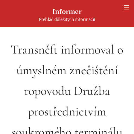
Informer
Prehľad dôležitých informácií
Transněft informoval o
úmyslném znečištění
ropovodu Družba
prostřednictvím
soukromého terminálu