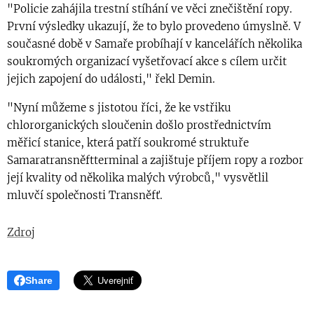
"Policie zahájila trestní stíhání ve věci znečištění ropy.
První výsledky ukazují, že to bylo provedeno úmyslně. V
současné době v Samaře probíhají v kancelářích několika
soukromých organizací vyšetřovací akce s cílem určit
jejich zapojení do události," řekl Demin.
"Nyní můžeme s jistotou říci, že ke vstřiku
chlororganických sloučenin došlo prostřednictvím
měřicí stanice, která patří soukromé struktuře
Samaratransněftterminal a zajištuje příjem ropy a rozbor
její kvality od několika malých výrobců," vysvětlil
mluvčí společnosti Transněfť.
Zdroj
Share