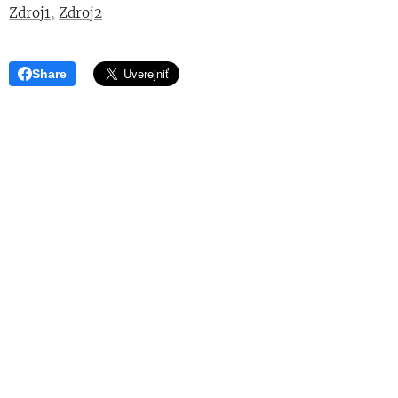
Zdroj1
,
Zdroj2
Share