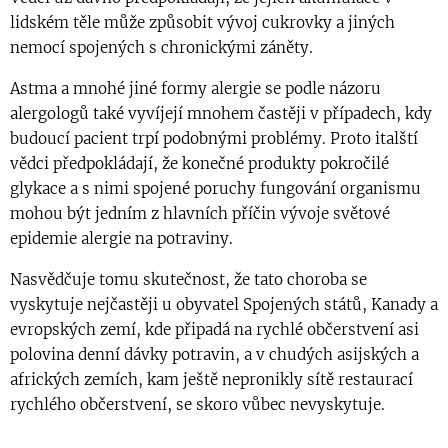
lidském těle může způsobit vývoj cukrovky a jiných
nemocí spojených s chronickými záněty.
Astma a mnohé jiné formy alergie se podle názoru
alergologů také vyvíjejí mnohem častěji v případech, kdy
budoucí pacient trpí podobnými problémy. Proto italští
vědci předpokládají, že konečné produkty pokročilé
glykace a s nimi spojené poruchy fungování organismu
mohou být jedním z hlavních příčin vývoje světové
epidemie alergie na potraviny.
Nasvědčuje tomu skutečnost, že tato choroba se
vyskytuje nejčastěji u obyvatel Spojených států, Kanady a
evropských zemí, kde připadá na rychlé občerstvení asi
polovina denní dávky potravin, a v chudých asijských a
afrických zemích, kam ještě nepronikly sítě restaurací
rychlého občerstvení, se skoro vůbec nevyskytuje.