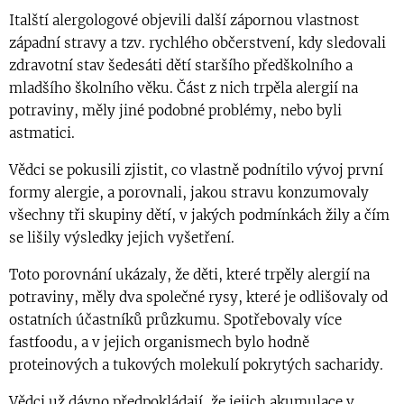
Italští alergologové objevili další zápornou vlastnost
západní stravy a tzv. rychlého občerstvení, kdy sledovali
zdravotní stav šedesáti dětí staršího předškolního a
mladšího školního věku. Část z nich trpěla alergií na
potraviny, měly jiné podobné problémy, nebo byli
astmatici.
Vědci se pokusili zjistit, co vlastně podnítilo vývoj první
formy alergie, a porovnali, jakou stravu konzumovaly
všechny tři skupiny dětí, v jakých podmínkách žily a čím
se lišily výsledky jejich vyšetření.
Toto porovnání ukázaly, že děti, které trpěly alergií na
potraviny, měly dva společné rysy, které je odlišovaly od
ostatních účastníků průzkumu. Spotřebovaly více
fastfoodu, a v jejich organismech bylo hodně
proteinových a tukových molekulí pokrytých sacharidy.
Vědci už dávno předpokládají, že jejich akumulace v