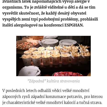
zvláštních látek napomáhajících vývoji alergie v
organismu. To je zvláště viditelné u dětí a dá se tím
vysvětlit skutečnost, že každý desátý obyvatel
vyspělých zemí trpí podobnými problémy, prohlásili
italští alergologové na konferenci ESPGHAN.
"Západná" kultúra stravovania
V posledních letech odhalili vědci velké množství
záporných rysů západní konzumace potravin, pro kterou
je charakteristické velké množství kalorií a tučná strava.