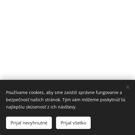
Používame cookies, aby sme zaistili správne fungovanie a
bezpečnosť našich stránok. Tým vám môžeme poskytnúť tú
vk.com/informer.slovensko
najlepšiu skúsenosť z ich návštevy.
Youtube/informer-slovensko
Prijať nevyhnutné
Prijať všetko
Vytvorené službou
Webnode
Cookies