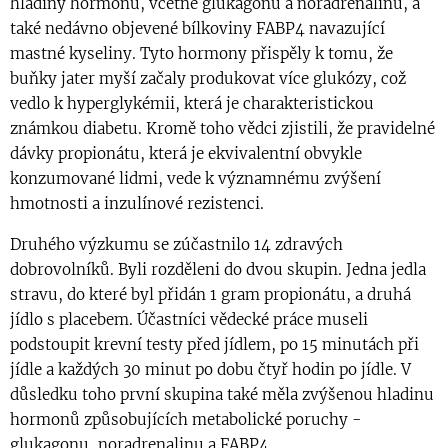
hladiny hormonů, včetně glukagonu a noradrenalinu, a
také nedávno objevené bílkoviny FABP4 navazující
mastné kyseliny. Tyto hormony přispěly k tomu, že
buňky jater myší začaly produkovat více glukózy, což
vedlo k hyperglykémii, která je charakteristickou
známkou diabetu. Kromě toho vědci zjistili, že pravidelné
dávky propionátu, která je ekvivalentní obvykle
konzumované lidmi, vede k významnému zvýšení
hmotnosti a inzulínové rezistenci.
Druhého výzkumu se zúčastnilo 14 zdravých
dobrovolníků. Byli rozděleni do dvou skupin. Jedna jedla
stravu, do které byl přidán 1 gram propionátu, a druhá
jídlo s placebem. Účastníci vědecké práce museli
podstoupit krevní testy před jídlem, po 15 minutách při
jídle a každých 30 minut po dobu čtyř hodin po jídle. V
důsledku toho první skupina také měla zvýšenou hladinu
hormonů způsobujících metabolické poruchy -
glukagonu, noradrenalinu a FABP4.